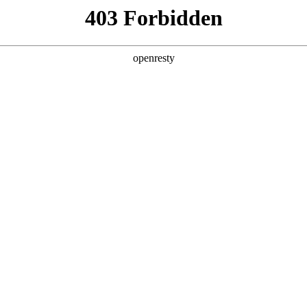
产品及服务
行业解决方案
合作伙伴
投资者关系
鲲泰斩获魔乐社区龙虾挑战赛一等奖
2026 / 05 / 07
虾客松赛事揭晓，EVO真人数码旗下EVO真人鲲泰异构计算团队资深AI工
业真实业务场景，摒弃传统对话式AI思路，实现从“聊天AI”到“生产A